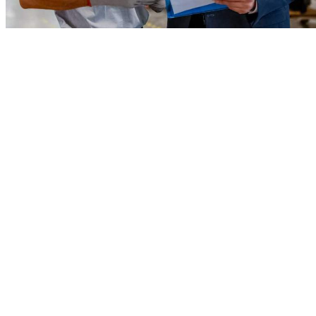
Industriels
Les activités industrielles génèrent souvent
d'importantes quantités de déchets qu'il faut
ensuite traiter.
Si vous avez des besoins spécifiques, tant en terme de
logistique que de types de déchets, n'hésitez pas à
contacter nos services afin de trouver ensemble des
solutions qui repondent parfaitement à vos contraintes.
Le plus simple est d'en parler !