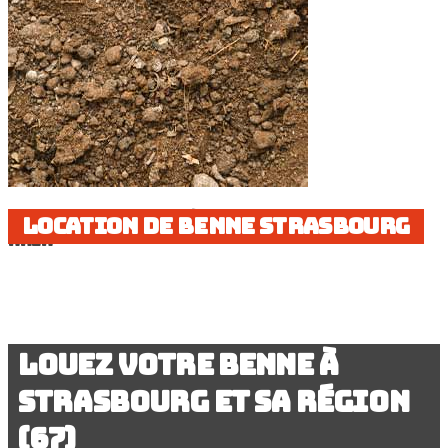
Location de bennes à Strasbourg et le Bas-
Location de benne Strasbourg
Rhin
Louez votre benne à
Strasbourg et sa région
(67)